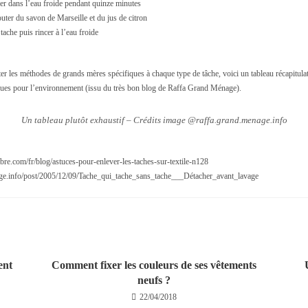
ger dans l’eau froide pendant quinze minutes
outer du savon de Marseille et du jus de citron
 tache puis rincer à l’eau froide
ster les méthodes de grands mères spécifiques à chaque type de tâche, voici un tableau récapitula
ques pour l’environnement (issu du très bon blog de Raffa Grand Ménage).
Un tableau plutôt exhaustif – Crédits image @raffa.grand.menage.info
re.com/fr/blog/astuces-pour-enlever-les-taches-sur-textile-n128
age.info/post/2005/12/09/Tache_qui_tache_sans_tache___Détacher_avant_lavage
ent
Comment fixer les couleurs de ses vêtements
neufs ?
22/04/2018