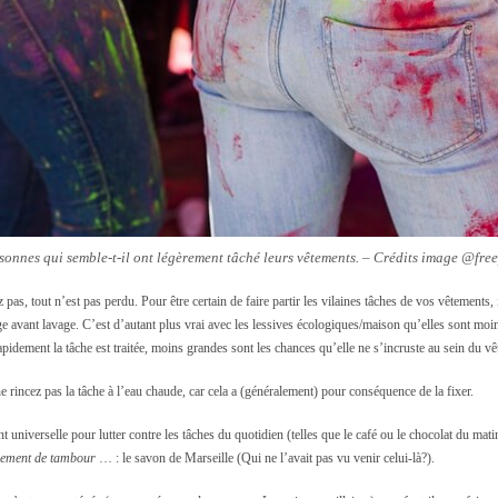
sonnes qui semble-t-il ont légèrement tâché leurs vêtements. – Crédits image @fre
pas, tout n’est pas perdu. Pour être certain de faire partir les vilaines tâches de vos vêtements, i
e avant lavage. C’est d’autant plus vrai avec les lessives écologiques/maison qu’elles sont moi
rapidement la tâche est traitée, moins grandes sont les chances qu’elle ne s’incruste au sein du v
ne rincez pas la tâche à l’eau chaude, car cela a (généralement) pour conséquence de la fixer.
t universelle pour lutter contre les tâches du quotidien (telles que le café ou le chocolat du matin
lement de tambour
… : le savon de Marseille (Qui ne l’avait pas vu venir celui-là?).