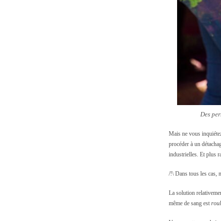
Des per
Mais ne vous inquiétez 
procéder à un détachag
industrielles. Et plus 
/!\ Dans tous les cas, 
La solution relativemen
même de sang est
rou