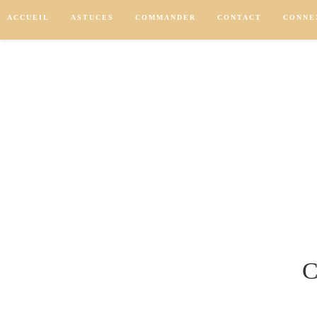
Skip
ACCUEIL
ASTUCES
COMMANDER
CONTACT
CONNE
to
content
C