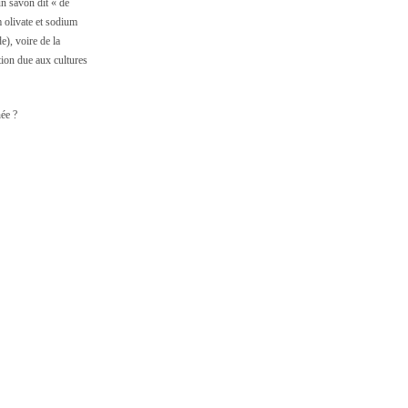
un savon dit « de
m olivate et sodium
e), voire de la
tion due aux cultures
ée ?