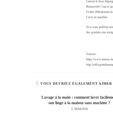
Laisser le tissu dégor
Renouveler l’eau et aj
Frotter délicatement la
Laver en machine
Et si vous préférez te
des produits non toxi
Sources :
https://www.marius-fab
http://raffa.grandmen
VOUS DEVRIEZ ÉGALEMENT AIMER
Lavage à la main : comment laver facilem
son linge à la maison sans machine ?
09/04/2020