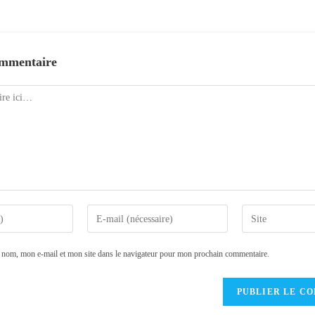
ommentaire
Enter
Saisir
your
l’URL
email
de
 nom, mon e-mail et mon site dans le navigateur pour mon prochain commentaire.
address
votre
to
site
comment
(facultatif)