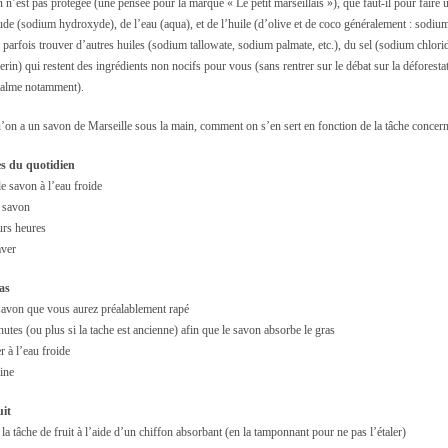
 n’est pas protégée (une pensée pour la marque « Le petit marseillais »), que faut-il pour faire 
ude (sodium hydroxyde), de l’eau (aqua), et de l’huile (d’olive et de coco généralement : sodiu
parfois trouver d’autres huiles (sodium tallowate, sodium palmate, etc.), du sel (sodium chlorid
erin) qui restent des ingrédients non nocifs pour vous (sans rentrer sur le débat sur la déforesta
 palme notamment).
on a un savon de Marseille sous la main, comment on s’en sert en fonction de la tâche concern
es du quotidien
le savon à l’eau froide
e savon
urs heures
aver
as
 savon que vous aurez préalablement rapé
utes (ou plus si la tache est ancienne) afin que le savon absorbe le gras
er à l’eau froide
ine
uit
tâche de fruit à l’aide d’un chiffon absorbant (en la tamponnant pour ne pas l’étaler)