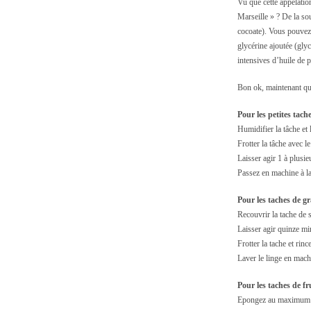
Vu que cette appelation
Marseille » ? De la so
cocoate). Vous pouvez 
glycérine ajoutée (glyc
intensives d’huile de
Bon ok, maintenant qu’
Pour les petites tach
Humidifier la tâche et 
Frotter la tâche avec l
Laisser agir 1 à plusie
Passez en machine à l
Pour les taches de gr
Recouvrir la tache de
Laisser agir quinze min
Frotter la tache et rinc
Laver le linge en mach
Pour les taches de fr
Epongez au maximum la 