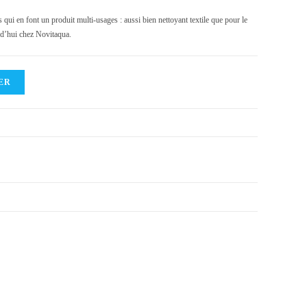
s qui en font un produit multi-usages : aussi bien nettoyant textile que pour le
rd’hui chez Novitaqua.
ER