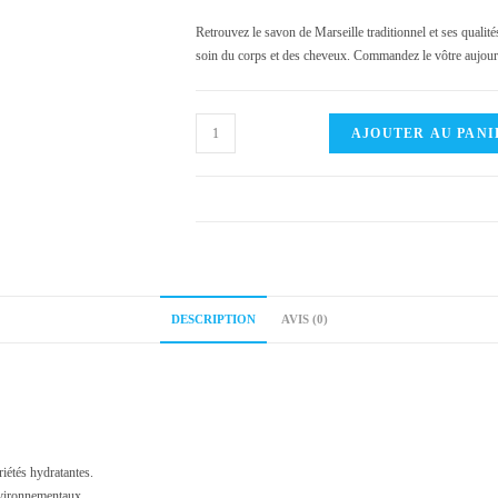
Retrouvez le savon de Marseille traditionnel et ses qualité
soin du corps et des cheveux. Commandez le vôtre aujou
quantité
AJOUTER AU PANI
de
Savon
de
Marseille
DESCRIPTION
AVIS (0)
riétés hydratantes.
nvironnementaux.