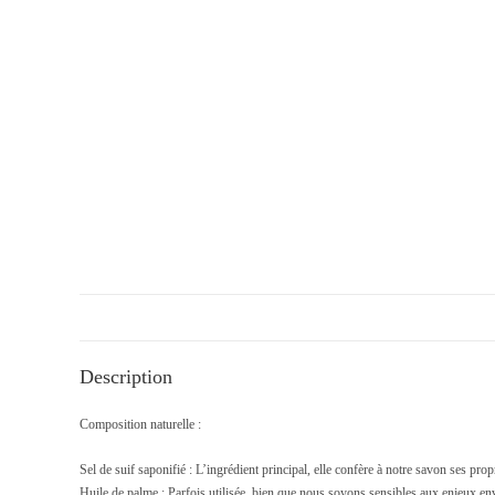
Description
Composition naturelle :
Sel de suif saponifié : L’ingrédient principal, elle confère à notre savon ses prop
Huile de palme : Parfois utilisée, bien que nous soyons sensibles aux enjeux e