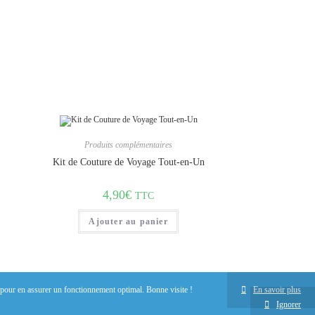
Produits complémentaires
Kit de Couture de Voyage Tout-en-Un
4,90
€
TTC
Ajouter au panier
es pour en assurer un fonctionnement optimal.
Bonne visite !
En savoir plus
Ignorer
Contact
A propos
F.A.Q.
Informations légales