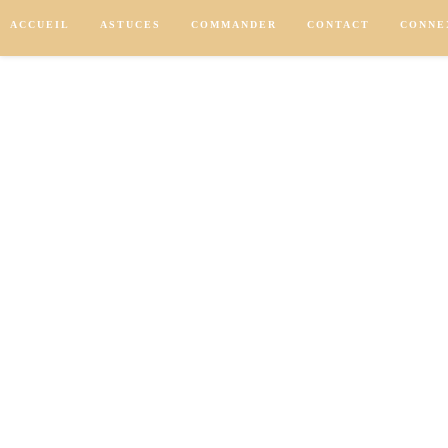
Skip
ACCUEIL
ASTUCES
COMMANDER
CONTACT
CONNE
to
content